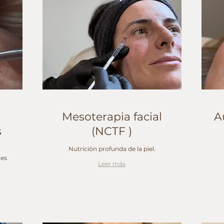
Mesoterapia facial
A
s
(NCTF )
Nutrición profunda de la piel.
nes
Leer más