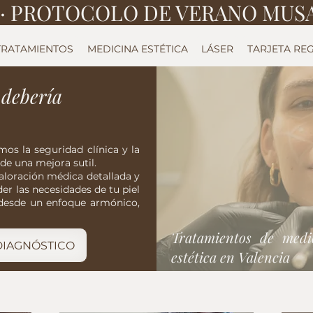
 
TRATAMIENTOS
MEDICINA ESTÉTICA
LÁSER
TARJETA RE
 debería
os la seguridad clínica y la
de una mejora sutil.
aloración médica detallada y
r las necesidades de tu piel
 desde un enfoque armónico,
Tratamientos de medi
 DIAGNÓSTICO
estética en Valencia