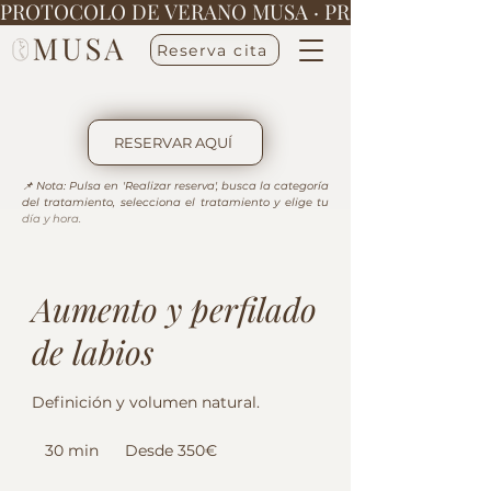
PROTOCOLO DE VERANO MUSA · 
Reserva cita
RESERVAR AQUÍ
📌 Nota: Pulsa en 'Realizar reserva', busca la categoría 
del tratamiento, selecciona el tratamiento y elige tu 
día y hora.
Aumento y perfilado
de labios
Definición y volumen natural.
Desde
350€
30 min
3
Desde 350€
0