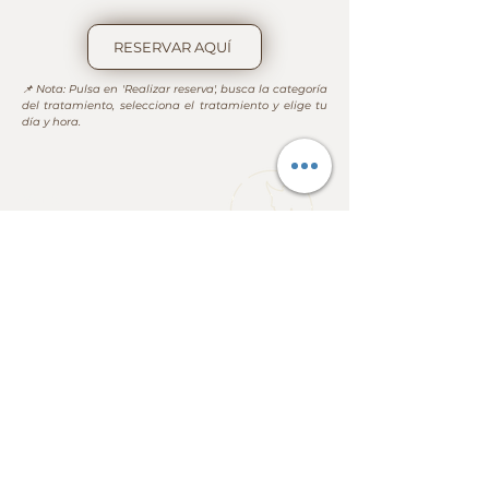
RESERVAR AQUÍ
📌 Nota: Pulsa en 'Realizar reserva', busca la categoría 
del tratamiento, selecciona el tratamiento y elige tu 
día y hora.
Menú
Ubicación
Calle Historiador Diago, 28
46007, Valencia , España
Contacto
Mail:
consulta@esteticamusa.com
Tel:
+34 641 00 63 48