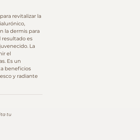
ra revitalizar la
ialurónico,
n la dermis para
l resultado es
juvenecido. La
ir el
as. Es un
a beneficios
resco y radiante
ita tu