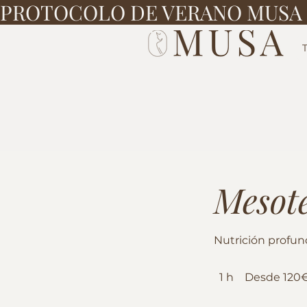
PROTOCOLO DE VERANO MUSA ·
Mesote
Nutrición profund
Desde
1 h
1
Desde 120
120€