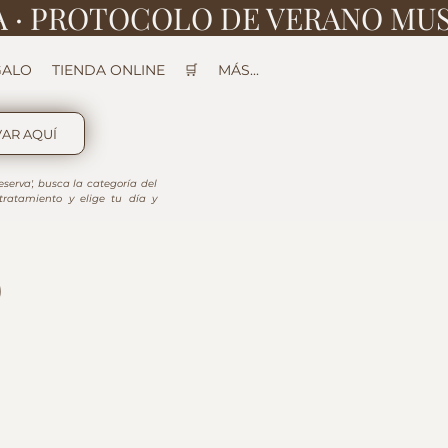
GALO
TIENDA ONLINE
🛒
MÁS...
AR AQUÍ
eserva', busca la categoría del 
tratamiento y elige tu día y 
)