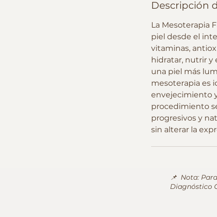
Descripción d
La Mesoterapia F
piel desde el int
vitaminas, antio
hidratar, nutrir 
una piel más lum
mesoterapia es id
envejecimiento y
procedimiento se
progresivos y nat
sin alterar la exp
📌 Nota: Para
Diagnóstico G