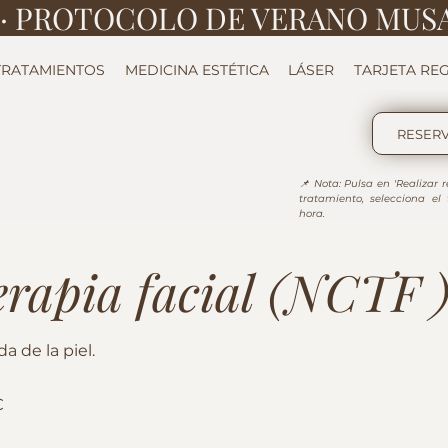
 
TRATAMIENTOS
MEDICINA ESTÉTICA
LÁSER
TARJETA RE
RESERV
📌 Nota: Pulsa en 'Realizar r
tratamiento, selecciona el 
hora.
rapia facial (NCTF 
a de la piel.
€