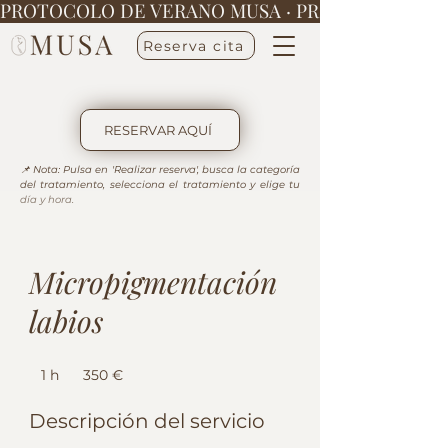
PROTOCOLO DE VERANO MUSA · 
Reserva cita
RESERVAR AQUÍ
📌 Nota: Pulsa en 'Realizar reserva', busca la categoría 
del tratamiento, selecciona el tratamiento y elige tu 
día y hora.
Micropigmentación
labios
350
euros
1 h
1
350 €
Descripción del servicio